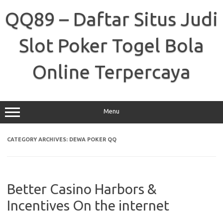
Skip
to
QQ89 – Daftar Situs Judi
content
Slot Poker Togel Bola
Online Terpercaya
Menu
CATEGORY ARCHIVES:
DEWA POKER QQ
Better Casino Harbors &
Incentives On the internet