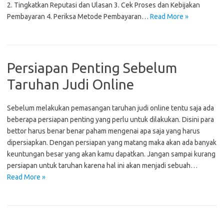
2. Tingkatkan Reputasi dan Ulasan 3. Cek Proses dan Kebijakan
Pembayaran 4. Periksa Metode Pembayaran…
Read More »
Persiapan Penting Sebelum
Taruhan Judi Online
Sebelum melakukan pemasangan taruhan judi online tentu saja ada
beberapa persiapan penting yang perlu untuk dilakukan. Disini para
bettor harus benar benar paham mengenai apa saja yang harus
dipersiapkan. Dengan persiapan yang matang maka akan ada banyak
keuntungan besar yang akan kamu dapatkan. Jangan sampai kurang
persiapan untuk taruhan karena hal ini akan menjadi sebuah…
Read More »