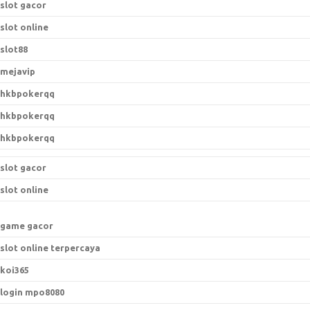
slot gacor
slot online
slot88
mejavip
hkbpokerqq
hkbpokerqq
hkbpokerqq
slot gacor
slot online
game gacor
slot online terpercaya
koi365
login mpo8080