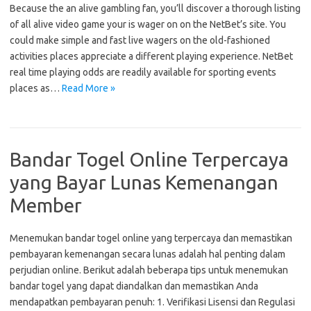
Because the an alive gambling fan, you’ll discover a thorough listing
of all alive video game your is wager on on the NetBet’s site. You
could make simple and fast live wagers on the old-fashioned
activities places appreciate a different playing experience. NetBet
real time playing odds are readily available for sporting events
places as…
Read More »
Bandar Togel Online Terpercaya
yang Bayar Lunas Kemenangan
Member
Menemukan bandar togel online yang terpercaya dan memastikan
pembayaran kemenangan secara lunas adalah hal penting dalam
perjudian online. Berikut adalah beberapa tips untuk menemukan
bandar togel yang dapat diandalkan dan memastikan Anda
mendapatkan pembayaran penuh: 1. Verifikasi Lisensi dan Regulasi