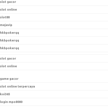
slot gacor
slot online
slot88
mejavip
hkbpokerqq
hkbpokerqq
hkbpokerqq
slot gacor
slot online
game gacor
slot online terpercaya
koi365
login mpo8080