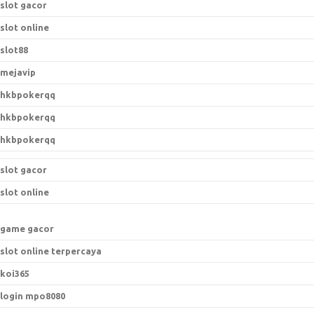
slot gacor
slot online
slot88
mejavip
hkbpokerqq
hkbpokerqq
hkbpokerqq
slot gacor
slot online
game gacor
slot online terpercaya
koi365
login mpo8080