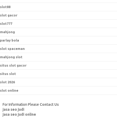
slot88
slot gacor
slot777
mahjong
parlay bola
slot spaceman
mahjong slot
situs slot gacor
situs slot
slot 2026
slot online
For Information Please
Contact Us
jasa seo judi
jasa seo judi online