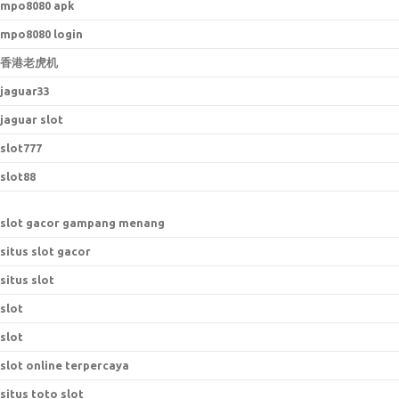
mpo8080 apk
mpo8080 login
香港老虎机
jaguar33
jaguar slot
slot777
slot88
slot gacor gampang menang
situs slot gacor
situs slot
slot
slot
slot online terpercaya
situs toto slot