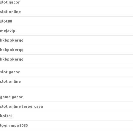
slot gacor
slot online
slot88
mejavip
hkbpokerqq
hkbpokerqq
hkbpokerqq
slot gacor
slot online
game gacor
slot online terpercaya
koi365
login mpo8080