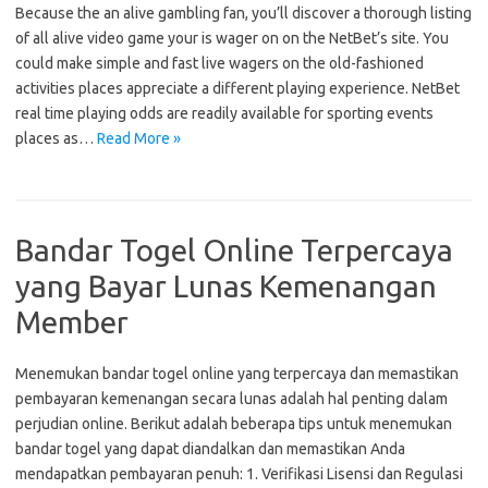
Because the an alive gambling fan, you’ll discover a thorough listing
of all alive video game your is wager on on the NetBet’s site. You
could make simple and fast live wagers on the old-fashioned
activities places appreciate a different playing experience. NetBet
real time playing odds are readily available for sporting events
places as…
Read More »
Bandar Togel Online Terpercaya
yang Bayar Lunas Kemenangan
Member
Menemukan bandar togel online yang terpercaya dan memastikan
pembayaran kemenangan secara lunas adalah hal penting dalam
perjudian online. Berikut adalah beberapa tips untuk menemukan
bandar togel yang dapat diandalkan dan memastikan Anda
mendapatkan pembayaran penuh: 1. Verifikasi Lisensi dan Regulasi