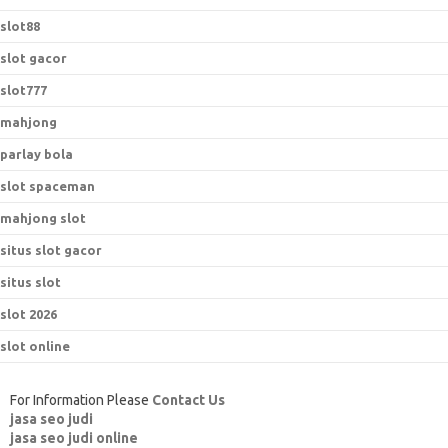
slot88
slot gacor
slot777
mahjong
parlay bola
slot spaceman
mahjong slot
situs slot gacor
situs slot
slot 2026
slot online
For Information Please
Contact Us
jasa seo judi
jasa seo judi online