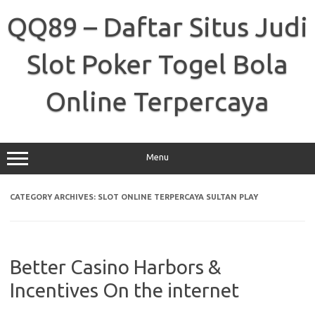
Skip
to
QQ89 – Daftar Situs Judi
content
Slot Poker Togel Bola
Online Terpercaya
Menu
CATEGORY ARCHIVES:
SLOT ONLINE TERPERCAYA SULTAN PLAY
Better Casino Harbors &
Incentives On the internet