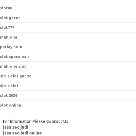
slot88
slot gacor
slot777
mahjong
parlay bola
slot spaceman
mahjong slot
situs slot gacor
situs slot
slot 2026
slot online
For Information Please
Contact Us
jasa seo judi
jasa seo judi online