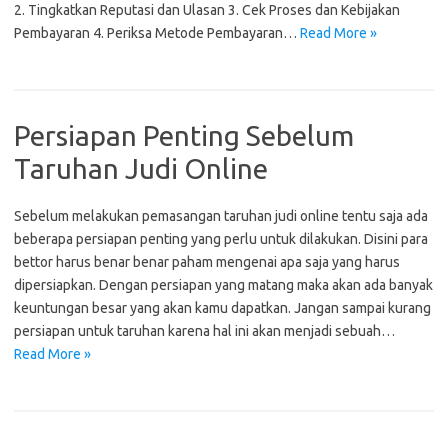
2. Tingkatkan Reputasi dan Ulasan 3. Cek Proses dan Kebijakan
Pembayaran 4. Periksa Metode Pembayaran…
Read More »
Persiapan Penting Sebelum
Taruhan Judi Online
Sebelum melakukan pemasangan taruhan judi online tentu saja ada
beberapa persiapan penting yang perlu untuk dilakukan. Disini para
bettor harus benar benar paham mengenai apa saja yang harus
dipersiapkan. Dengan persiapan yang matang maka akan ada banyak
keuntungan besar yang akan kamu dapatkan. Jangan sampai kurang
persiapan untuk taruhan karena hal ini akan menjadi sebuah…
Read More »