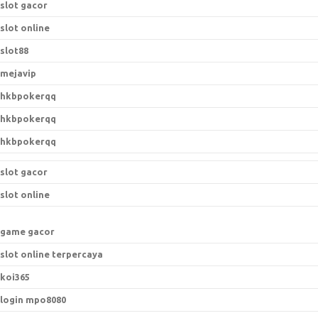
slot gacor
slot online
slot88
mejavip
hkbpokerqq
hkbpokerqq
hkbpokerqq
slot gacor
slot online
game gacor
slot online terpercaya
koi365
login mpo8080