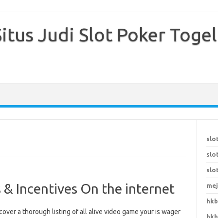
itus Judi Slot Poker Togel
slo
slo
slo
 & Incentives On the internet
mej
hk
cover a thorough listing of all alive video game your is wager
hk