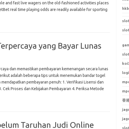
le and fast live wagers on the old-fashioned activities places
hk
tBet real time playing odds are readily available for sporting
slo
slo
Terpercaya yang Bayar Lunas
gam
slo
koi
rcaya dan memastikan pembayaran kemenangan secara lunas
log
 Berikut adalah beberapa tips untuk menemukan bandar togel
 mendapatkan pembayaran penuh: 1. Verifikasi Lisensi dan
mpo
 3. Cek Proses dan Kebijakan Pembayaran 4. Periksa Metode
mpo
香
jag
jag
belum Taruhan Judi Online
slo