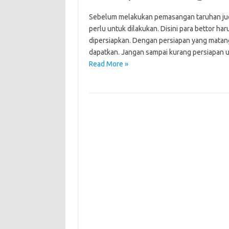
Sebelum melakukan pemasangan taruhan judi
perlu untuk dilakukan. Disini para bettor h
dipersiapkan. Dengan persiapan yang mata
dapatkan. Jangan sampai kurang persiapan u
Read More »