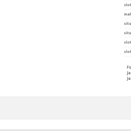
slo
mah
sit
sit
slo
slo
Fo
ja
ja