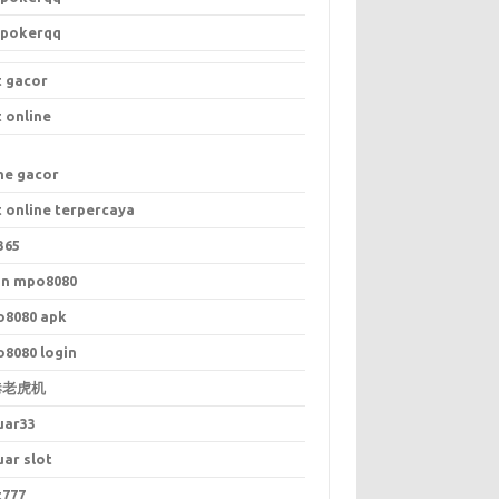
bpokerqq
t gacor
t online
e gacor
t online terpercaya
365
in mpo8080
8080 apk
8080 login
港老虎机
uar33
uar slot
t777