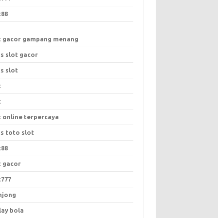
t88
t gacor gampang menang
us slot gacor
us slot
t
t
t online terpercaya
us toto slot
t88
t gacor
t777
hjong
lay bola