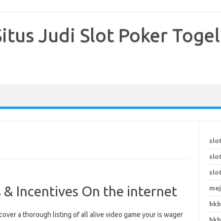
itus Judi Slot Poker Togel
slo
slo
slo
 & Incentives On the internet
mej
hk
cover a thorough listing of all alive video game your is wager
hk