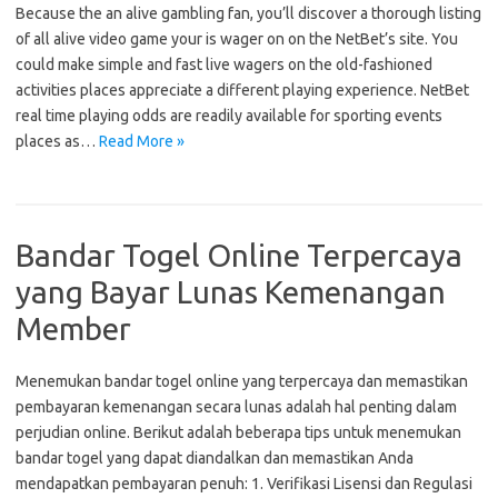
Because the an alive gambling fan, you’ll discover a thorough listing
of all alive video game your is wager on on the NetBet’s site. You
could make simple and fast live wagers on the old-fashioned
activities places appreciate a different playing experience. NetBet
real time playing odds are readily available for sporting events
places as…
Read More »
Bandar Togel Online Terpercaya
yang Bayar Lunas Kemenangan
Member
Menemukan bandar togel online yang terpercaya dan memastikan
pembayaran kemenangan secara lunas adalah hal penting dalam
perjudian online. Berikut adalah beberapa tips untuk menemukan
bandar togel yang dapat diandalkan dan memastikan Anda
mendapatkan pembayaran penuh: 1. Verifikasi Lisensi dan Regulasi