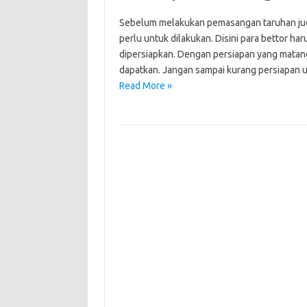
Sebelum melakukan pemasangan taruhan judi
perlu untuk dilakukan. Disini para bettor h
dipersiapkan. Dengan persiapan yang mata
dapatkan. Jangan sampai kurang persiapan u
Read More »