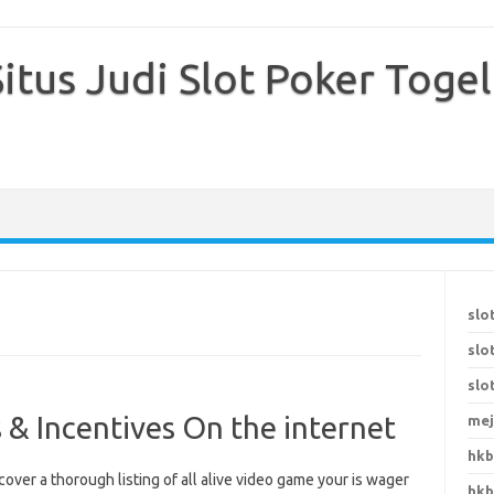
itus Judi Slot Poker Togel
slo
slo
slo
 & Incentives On the internet
mej
hk
cover a thorough listing of all alive video game your is wager
hk