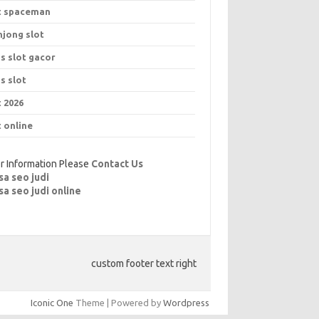
t spaceman
jong slot
us slot gacor
us slot
t 2026
t online
r Information Please
Contact Us
sa seo judi
sa seo judi online
custom footer text right
Iconic One
Theme | Powered by
Wordpress