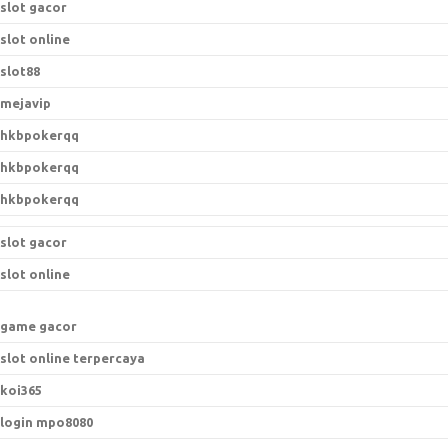
slot gacor
slot online
slot88
mejavip
hkbpokerqq
hkbpokerqq
hkbpokerqq
slot gacor
slot online
game gacor
slot online terpercaya
koi365
login mpo8080