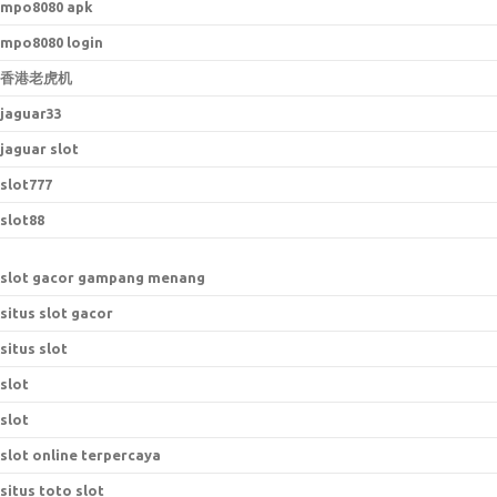
mpo8080 apk
mpo8080 login
香港老虎机
jaguar33
jaguar slot
slot777
slot88
slot gacor gampang menang
situs slot gacor
situs slot
slot
slot
slot online terpercaya
situs toto slot