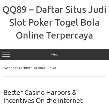
Skip
to
QQ89 – Daftar Situs Judi
content
Slot Poker Togel Bola
Online Terpercaya
Menu
CATEGORY ARCHIVES:
BANDAR JUDI 67
Better Casino Harbors &
Incentives On the internet