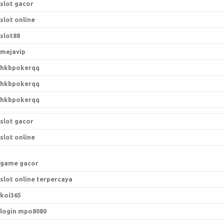
slot gacor
slot online
slot88
mejavip
hkbpokerqq
hkbpokerqq
hkbpokerqq
slot gacor
slot online
game gacor
slot online terpercaya
koi365
login mpo8080