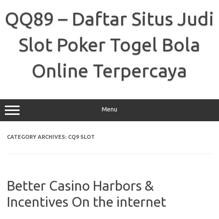
Skip
to
QQ89 – Daftar Situs Judi
content
Slot Poker Togel Bola
Online Terpercaya
Menu
CATEGORY ARCHIVES:
CQ9 SLOT
Better Casino Harbors &
Incentives On the internet