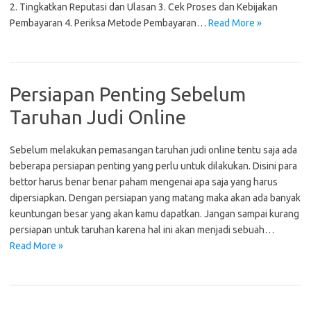
2. Tingkatkan Reputasi dan Ulasan 3. Cek Proses dan Kebijakan
Pembayaran 4. Periksa Metode Pembayaran…
Read More »
Persiapan Penting Sebelum
Taruhan Judi Online
Sebelum melakukan pemasangan taruhan judi online tentu saja ada
beberapa persiapan penting yang perlu untuk dilakukan. Disini para
bettor harus benar benar paham mengenai apa saja yang harus
dipersiapkan. Dengan persiapan yang matang maka akan ada banyak
keuntungan besar yang akan kamu dapatkan. Jangan sampai kurang
persiapan untuk taruhan karena hal ini akan menjadi sebuah…
Read More »