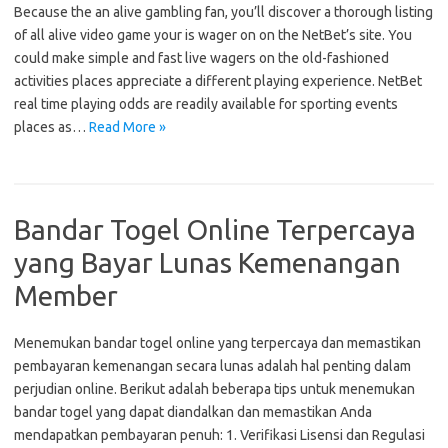
Because the an alive gambling fan, you’ll discover a thorough listing
of all alive video game your is wager on on the NetBet’s site. You
could make simple and fast live wagers on the old-fashioned
activities places appreciate a different playing experience. NetBet
real time playing odds are readily available for sporting events
places as…
Read More »
Bandar Togel Online Terpercaya
yang Bayar Lunas Kemenangan
Member
Menemukan bandar togel online yang terpercaya dan memastikan
pembayaran kemenangan secara lunas adalah hal penting dalam
perjudian online. Berikut adalah beberapa tips untuk menemukan
bandar togel yang dapat diandalkan dan memastikan Anda
mendapatkan pembayaran penuh: 1. Verifikasi Lisensi dan Regulasi