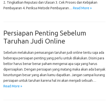
2. Tingkatkan Reputasi dan Ulasan 3. Cek Proses dan Kebijakan
Pembayaran 4. Periksa Metode Pembayaran…
Read More »
Persiapan Penting Sebelum
Taruhan Judi Online
Sebelum melakukan pemasangan taruhan judi online tentu saja ada
beberapa persiapan penting yang perlu untuk dilakukan. Disini para
bettor harus benar benar paham mengenai apa saja yang harus
dipersiapkan. Dengan persiapan yang matang maka akan ada banyak
keuntungan besar yang akan kamu dapatkan. Jangan sampai kurang
persiapan untuk taruhan karena hal ini akan menjadi sebuah…
Read More »