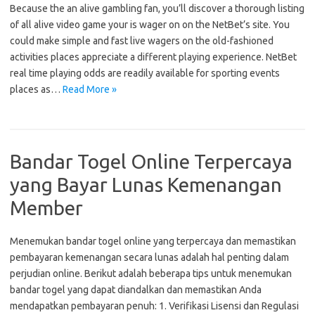
Because the an alive gambling fan, you’ll discover a thorough listing
of all alive video game your is wager on on the NetBet’s site. You
could make simple and fast live wagers on the old-fashioned
activities places appreciate a different playing experience. NetBet
real time playing odds are readily available for sporting events
places as…
Read More »
Bandar Togel Online Terpercaya
yang Bayar Lunas Kemenangan
Member
Menemukan bandar togel online yang terpercaya dan memastikan
pembayaran kemenangan secara lunas adalah hal penting dalam
perjudian online. Berikut adalah beberapa tips untuk menemukan
bandar togel yang dapat diandalkan dan memastikan Anda
mendapatkan pembayaran penuh: 1. Verifikasi Lisensi dan Regulasi