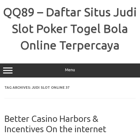
Skip
to
QQ89 – Daftar Situs Judi
content
Slot Poker Togel Bola
Online Terpercaya
Menu
TAG ARCHIVES:
JUDI SLOT ONLINE 37
Better Casino Harbors &
Incentives On the internet