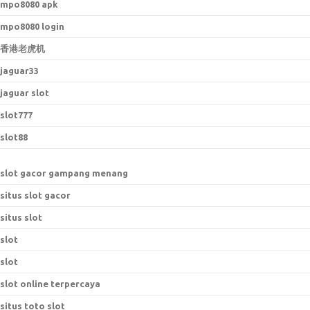
mpo8080 apk
mpo8080 login
香港老虎机
jaguar33
jaguar slot
slot777
slot88
slot gacor gampang menang
situs slot gacor
situs slot
slot
slot
slot online terpercaya
situs toto slot