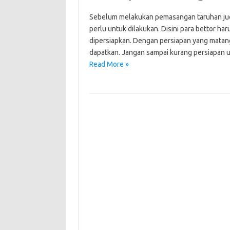
Sebelum melakukan pemasangan taruhan judi
perlu untuk dilakukan. Disini para bettor h
dipersiapkan. Dengan persiapan yang mata
dapatkan. Jangan sampai kurang persiapan u
Read More »