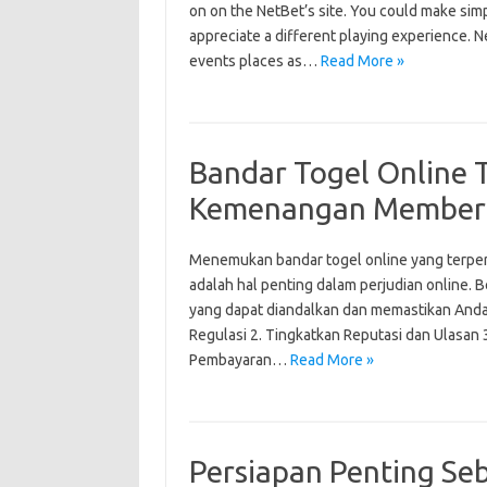
on on the NetBet’s site. You could make simp
appreciate a different playing experience. Ne
events places as…
Read More »
Bandar Togel Online 
Kemenangan Member
Menemukan bandar togel online yang terpe
adalah hal penting dalam perjudian online.
yang dapat diandalkan dan memastikan Anda
Regulasi 2. Tingkatkan Reputasi dan Ulasan
Pembayaran…
Read More »
Persiapan Penting Se