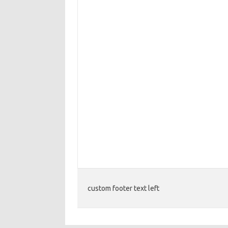
custom footer text left