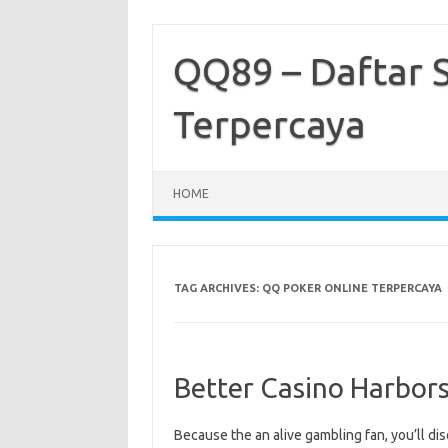
Skip
to
content
QQ89 – Daftar S
Terpercaya
HOME
TAG ARCHIVES:
QQ POKER ONLINE TERPERCAYA
Better Casino Harbors
Because the an alive gambling fan, you’ll dis