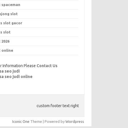
t spaceman
jong slot
us slot gacor
us slot
t 2026
t online
r Information Please
Contact Us
sa seo judi
sa seo judi online
custom footer text right
Iconic One
Theme | Powered by
Wordpress