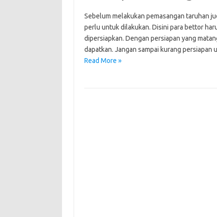
Sebelum melakukan pemasangan taruhan judi
perlu untuk dilakukan. Disini para bettor h
dipersiapkan. Dengan persiapan yang mata
dapatkan. Jangan sampai kurang persiapan u
Read More »