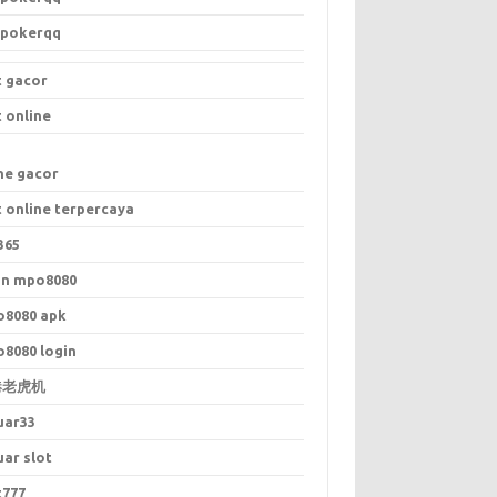
bpokerqq
t gacor
t online
e gacor
t online terpercaya
365
in mpo8080
8080 apk
8080 login
港老虎机
uar33
uar slot
t777