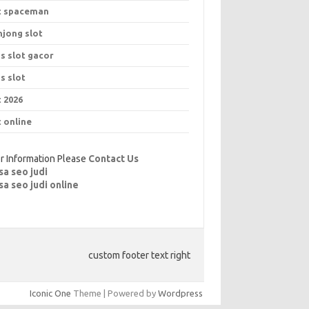
t spaceman
jong slot
us slot gacor
us slot
t 2026
t online
r Information Please
Contact Us
sa seo judi
sa seo judi online
custom footer text right
Iconic One
Theme | Powered by
Wordpress