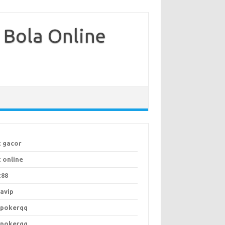
 Bola Online
t gacor
t online
t88
avip
bpokerqq
bpokerqq