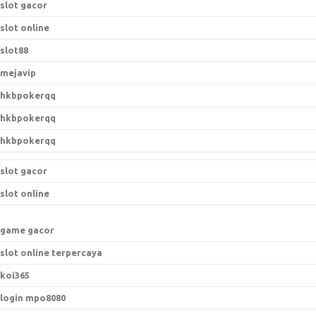
slot gacor
slot online
slot88
mejavip
hkbpokerqq
hkbpokerqq
hkbpokerqq
slot gacor
slot online
game gacor
slot online terpercaya
koi365
login mpo8080