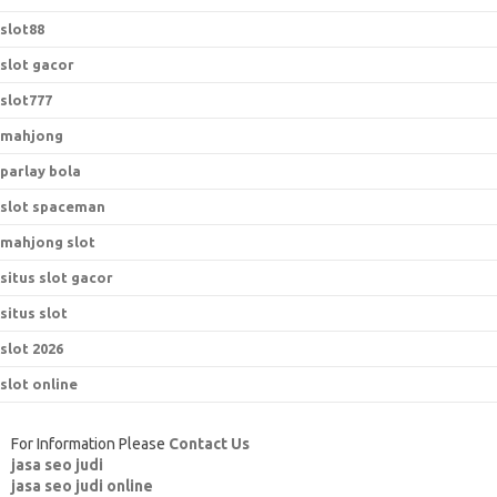
slot88
slot gacor
slot777
mahjong
parlay bola
slot spaceman
mahjong slot
situs slot gacor
situs slot
slot 2026
slot online
For Information Please
Contact Us
jasa seo judi
jasa seo judi online