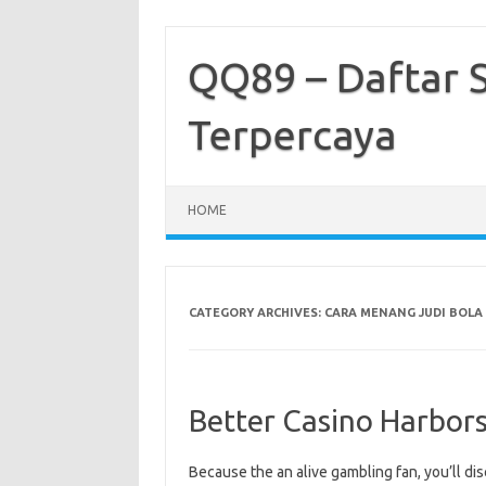
Skip
to
content
QQ89 – Daftar S
Terpercaya
HOME
CATEGORY ARCHIVES:
CARA MENANG JUDI BOLA 
Better Casino Harbors
Because the an alive gambling fan, you’ll dis