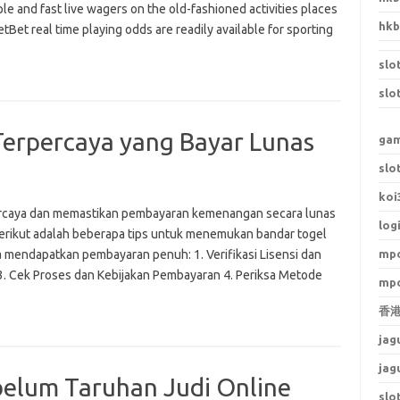
le and fast live wagers on the old-fashioned activities places
hk
tBet real time playing odds are readily available for sporting
slo
slo
Terpercaya yang Bayar Lunas
gam
slo
koi
rcaya dan memastikan pembayaran kemenangan secara lunas
log
 Berikut adalah beberapa tips untuk menemukan bandar togel
 mendapatkan pembayaran penuh: 1. Verifikasi Lisensi dan
mpo
 3. Cek Proses dan Kebijakan Pembayaran 4. Periksa Metode
mpo
香
jag
jag
belum Taruhan Judi Online
slo