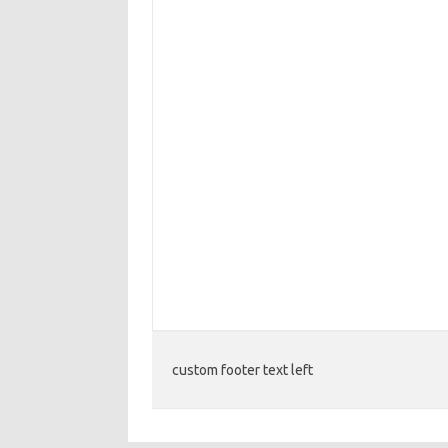
custom footer text left