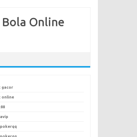
 Bola Online
t gacor
t online
t88
avip
bpokerqq
bpokerqq