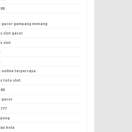
t88
t gacor gampang menang
us slot gacor
us slot
t
t
t online terpercaya
us toto slot
t88
t gacor
t777
hjong
lay bola