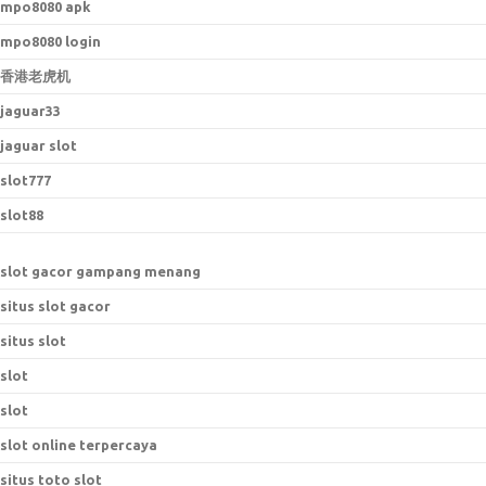
mpo8080 apk
mpo8080 login
香港老虎机
jaguar33
jaguar slot
slot777
slot88
slot gacor gampang menang
situs slot gacor
situs slot
slot
slot
slot online terpercaya
situs toto slot