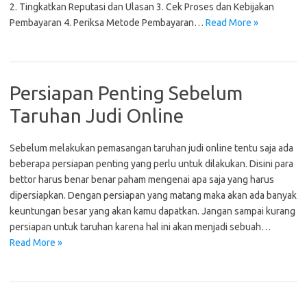
2. Tingkatkan Reputasi dan Ulasan 3. Cek Proses dan Kebijakan
Pembayaran 4. Periksa Metode Pembayaran…
Read More »
Persiapan Penting Sebelum
Taruhan Judi Online
Sebelum melakukan pemasangan taruhan judi online tentu saja ada
beberapa persiapan penting yang perlu untuk dilakukan. Disini para
bettor harus benar benar paham mengenai apa saja yang harus
dipersiapkan. Dengan persiapan yang matang maka akan ada banyak
keuntungan besar yang akan kamu dapatkan. Jangan sampai kurang
persiapan untuk taruhan karena hal ini akan menjadi sebuah…
Read More »