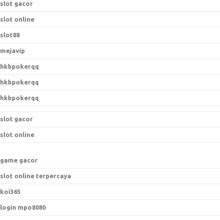
slot gacor
slot online
slot88
mejavip
hkbpokerqq
hkbpokerqq
hkbpokerqq
slot gacor
slot online
game gacor
slot online terpercaya
koi365
login mpo8080