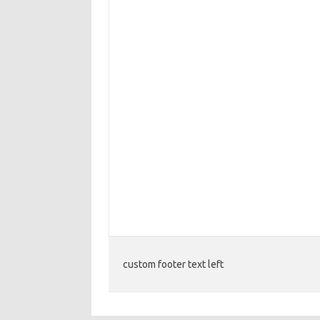
custom footer text left