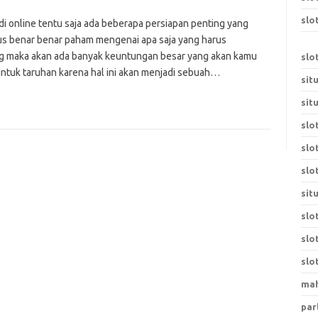
slo
 online tentu saja ada beberapa persiapan penting yang
arus benar benar paham mengenai apa saja yang harus
ng maka akan ada banyak keuntungan besar yang akan kamu
slo
ntuk taruhan karena hal ini akan menjadi sebuah…
sit
sit
slo
slo
slo
sit
slo
slo
slo
ma
par