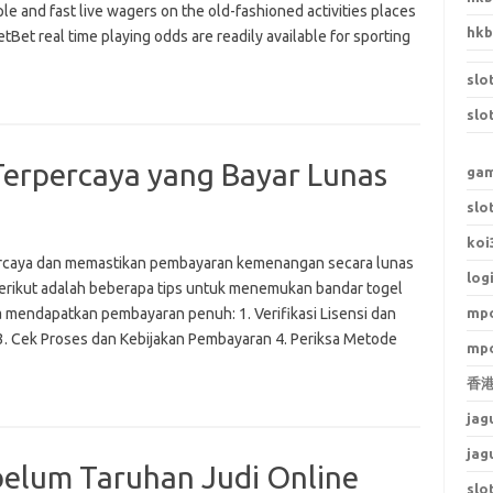
le and fast live wagers on the old-fashioned activities places
hk
tBet real time playing odds are readily available for sporting
slo
slo
Terpercaya yang Bayar Lunas
gam
slo
koi
rcaya dan memastikan pembayaran kemenangan secara lunas
log
 Berikut adalah beberapa tips untuk menemukan bandar togel
 mendapatkan pembayaran penuh: 1. Verifikasi Lisensi dan
mpo
 3. Cek Proses dan Kebijakan Pembayaran 4. Periksa Metode
mpo
香
jag
jag
belum Taruhan Judi Online
slo