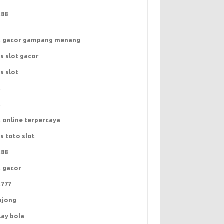
t88
t gacor gampang menang
us slot gacor
us slot
t
t
t online terpercaya
us toto slot
t88
t gacor
t777
hjong
lay bola