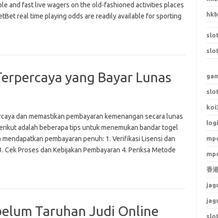
le and fast live wagers on the old-fashioned activities places
hk
tBet real time playing odds are readily available for sporting
slo
slo
Terpercaya yang Bayar Lunas
gam
slo
koi
rcaya dan memastikan pembayaran kemenangan secara lunas
log
 Berikut adalah beberapa tips untuk menemukan bandar togel
 mendapatkan pembayaran penuh: 1. Verifikasi Lisensi dan
mpo
 3. Cek Proses dan Kebijakan Pembayaran 4. Periksa Metode
mpo
香
jag
jag
belum Taruhan Judi Online
slo