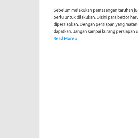
Sebelum melakukan pemasangan taruhan judi
perlu untuk dilakukan. Disini para bettor h
dipersiapkan. Dengan persiapan yang mata
dapatkan. Jangan sampai kurang persiapan u
Read More »