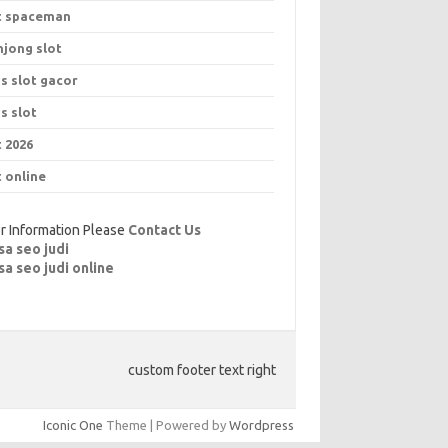
t spaceman
jong slot
us slot gacor
us slot
t 2026
t online
r Information Please
Contact Us
sa seo judi
sa seo judi online
custom footer text right
Iconic One
Theme | Powered by
Wordpress