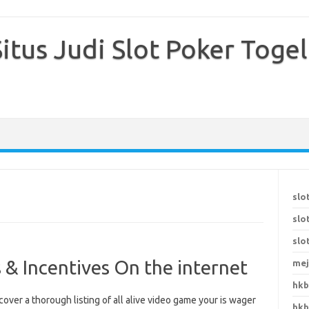
itus Judi Slot Poker Togel
slo
slo
slo
 & Incentives On the internet
mej
hk
cover a thorough listing of all alive video game your is wager
hk