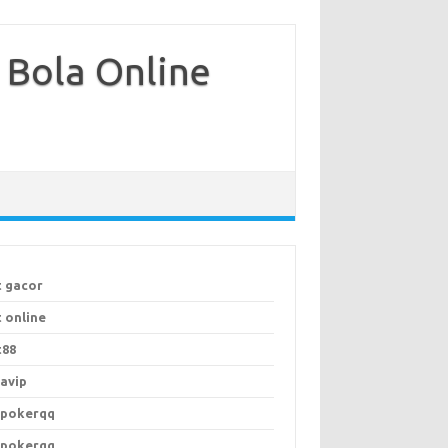
 Bola Online
t gacor
t online
t88
avip
bpokerqq
bpokerqq