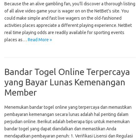
Because the an alive gambling fan, you’ll discover a thorough listing
of all alive video game your is wager on on the NetBet’s site. You
could make simple and fast live wagers on the old-fashioned
activities places appreciate a different playing experience. NetBet
real time playing odds are readily available for sporting events
places as…
Read More »
Bandar Togel Online Terpercaya
yang Bayar Lunas Kemenangan
Member
Menemukan bandar togel online yang terpercaya dan memastikan
pembayaran kemenangan secara lunas adalah hal penting dalam
perjudian online. Berikut adalah beberapa tips untuk menemukan
bandar togel yang dapat diandalkan dan memastikan Anda
mendapatkan pembayaran penuh: 1. Verifikasi Lisensi dan Regulasi