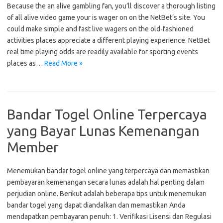
Because the an alive gambling fan, you’ll discover a thorough listing
of all alive video game your is wager on on the NetBet’s site. You
could make simple and fast live wagers on the old-fashioned
activities places appreciate a different playing experience. NetBet
real time playing odds are readily available for sporting events
places as…
Read More »
Bandar Togel Online Terpercaya
yang Bayar Lunas Kemenangan
Member
Menemukan bandar togel online yang terpercaya dan memastikan
pembayaran kemenangan secara lunas adalah hal penting dalam
perjudian online. Berikut adalah beberapa tips untuk menemukan
bandar togel yang dapat diandalkan dan memastikan Anda
mendapatkan pembayaran penuh: 1. Verifikasi Lisensi dan Regulasi