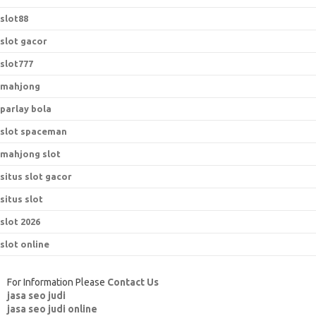
slot88
slot gacor
slot777
mahjong
parlay bola
slot spaceman
mahjong slot
situs slot gacor
situs slot
slot 2026
slot online
For Information Please
Contact Us
jasa seo judi
jasa seo judi online