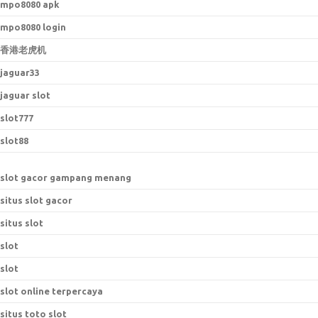
mpo8080 apk
mpo8080 login
香港老虎机
jaguar33
jaguar slot
slot777
slot88
slot gacor gampang menang
situs slot gacor
situs slot
slot
slot
slot online terpercaya
situs toto slot