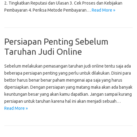
2. Tingkatkan Reputasi dan Ulasan 3. Cek Proses dan Kebijakan
Pembayaran 4. Periksa Metode Pembayaran…
Read More »
Persiapan Penting Sebelum
Taruhan Judi Online
Sebelum melakukan pemasangan taruhan judi online tentu saja ada
beberapa persiapan penting yang perlu untuk dilakukan. Disini para
bettor harus benar benar paham mengenai apa saja yang harus
dipersiapkan. Dengan persiapan yang matang maka akan ada banyak
keuntungan besar yang akan kamu dapatkan. Jangan sampai kurang
persiapan untuk taruhan karena hal ini akan menjadi sebuah…
Read More »