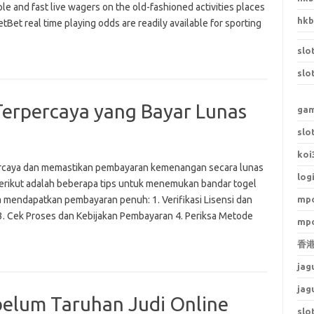
le and fast live wagers on the old-fashioned activities places
hk
tBet real time playing odds are readily available for sporting
slo
slo
Terpercaya yang Bayar Lunas
gam
slo
koi
rcaya dan memastikan pembayaran kemenangan secara lunas
log
 Berikut adalah beberapa tips untuk menemukan bandar togel
 mendapatkan pembayaran penuh: 1. Verifikasi Lisensi dan
mpo
 3. Cek Proses dan Kebijakan Pembayaran 4. Periksa Metode
mpo
香
jag
jag
belum Taruhan Judi Online
slo