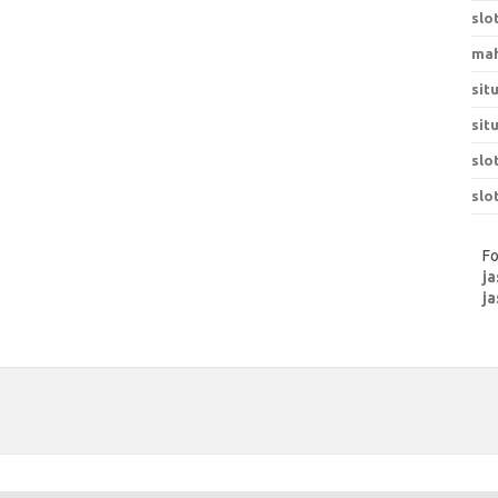
slo
mah
sit
sit
slo
slo
Fo
ja
ja