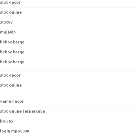
slot gacor
slot online
slot88
mejavip
hkbpokerqq
hkbpokerqq
hkbpokerqq
slot gacor
slot online
game gacor
slot online terpercaya
koi365
login mpo8080