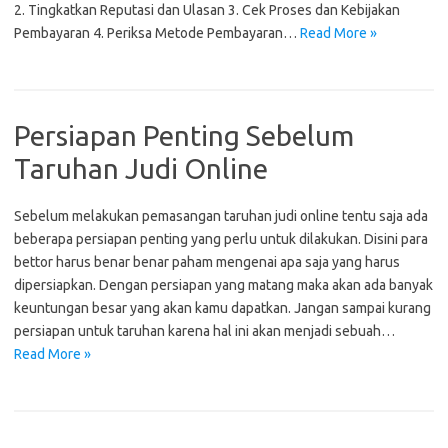
2. Tingkatkan Reputasi dan Ulasan 3. Cek Proses dan Kebijakan
Pembayaran 4. Periksa Metode Pembayaran…
Read More »
Persiapan Penting Sebelum
Taruhan Judi Online
Sebelum melakukan pemasangan taruhan judi online tentu saja ada
beberapa persiapan penting yang perlu untuk dilakukan. Disini para
bettor harus benar benar paham mengenai apa saja yang harus
dipersiapkan. Dengan persiapan yang matang maka akan ada banyak
keuntungan besar yang akan kamu dapatkan. Jangan sampai kurang
persiapan untuk taruhan karena hal ini akan menjadi sebuah…
Read More »