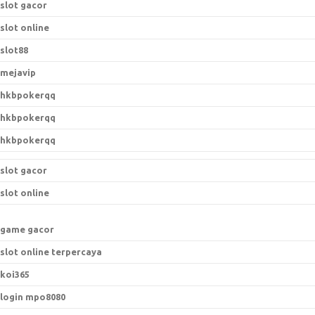
slot gacor
slot online
slot88
mejavip
hkbpokerqq
hkbpokerqq
hkbpokerqq
slot gacor
slot online
game gacor
slot online terpercaya
koi365
login mpo8080