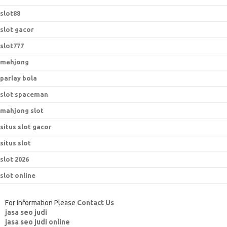
slot88
slot gacor
slot777
mahjong
parlay bola
slot spaceman
mahjong slot
situs slot gacor
situs slot
slot 2026
slot online
For Information Please
Contact Us
jasa seo judi
jasa seo judi online