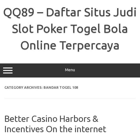
Skip
to
QQ89 – Daftar Situs Judi
content
Slot Poker Togel Bola
Online Terpercaya
Menu
CATEGORY ARCHIVES:
BANDAR TOGEL 108
Better Casino Harbors &
Incentives On the internet