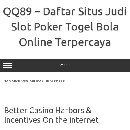
Skip
to
QQ89 – Daftar Situs Judi
content
Slot Poker Togel Bola
Online Terpercaya
Menu
TAG ARCHIVES:
APLIKASI JUDI POKER
Better Casino Harbors &
Incentives On the internet