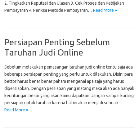
2. Tingkatkan Reputasi dan Ulasan 3. Cek Proses dan Kebijakan
Pembayaran 4. Periksa Metode Pembayaran…
Read More »
Persiapan Penting Sebelum
Taruhan Judi Online
Sebelum melakukan pemasangan taruhan judi online tentu saja ada
beberapa persiapan penting yang perlu untuk dilakukan. Disini para
bettor harus benar benar paham mengenai apa saja yang harus
dipersiapkan. Dengan persiapan yang matang maka akan ada banyak
keuntungan besar yang akan kamu dapatkan. Jangan sampai kurang
persiapan untuk taruhan karena hal ini akan menjadi sebuah…
Read More »