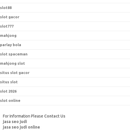
slot88
slot gacor
slot777
mahjong
parlay bola
slot spaceman
mahjong slot
situs slot gacor
situs slot
slot 2026
slot online
For Information Please
Contact Us
jasa seo judi
jasa seo judi online