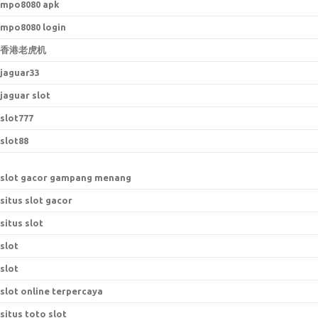
mpo8080 apk
mpo8080 login
香港老虎机
jaguar33
jaguar slot
slot777
slot88
slot gacor gampang menang
situs slot gacor
situs slot
slot
slot
slot online terpercaya
situs toto slot