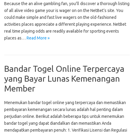
Because the an alive gambling fan, you’ll discover a thorough listing
of all alive video game your is wager on on the NetBet’s site. You
could make simple and fast live wagers on the old-fashioned
activities places appreciate a different playing experience. NetBet
real time playing odds are readily available for sporting events
places as…
Read More »
Bandar Togel Online Terpercaya
yang Bayar Lunas Kemenangan
Member
Menemukan bandar togel online yang terpercaya dan memastikan
pembayaran kemenangan secara lunas adalah hal penting dalam
perjudian online. Berikut adalah beberapa tips untuk menemukan
bandar togel yang dapat diandalkan dan memastikan Anda
mendapatkan pembayaran penuh: 1. Verifikasi Lisensi dan Regulasi