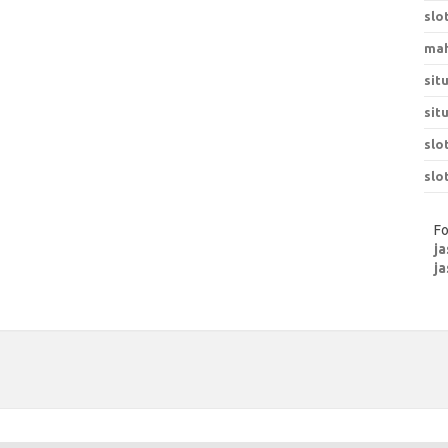
slo
mah
sit
sit
slo
slo
Fo
ja
ja