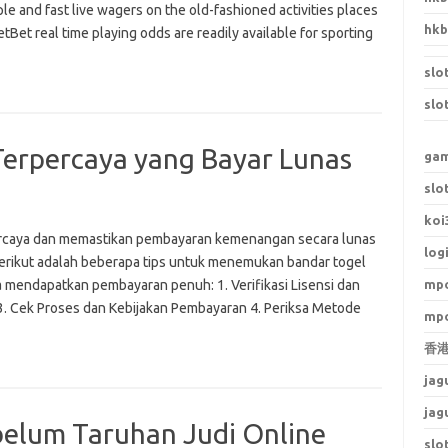
le and fast live wagers on the old-fashioned activities places
hk
tBet real time playing odds are readily available for sporting
slo
slo
Terpercaya yang Bayar Lunas
gam
slo
koi
rcaya dan memastikan pembayaran kemenangan secara lunas
log
 Berikut adalah beberapa tips untuk menemukan bandar togel
 mendapatkan pembayaran penuh: 1. Verifikasi Lisensi dan
mpo
 3. Cek Proses dan Kebijakan Pembayaran 4. Periksa Metode
mpo
香
jag
jag
belum Taruhan Judi Online
slo