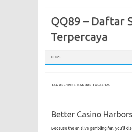
Skip
to
content
QQ89 – Daftar S
Terpercaya
HOME
TAG ARCHIVES:
BANDAR TOGEL 125
Better Casino Harbors
Because the an alive gambling fan, you’ll dis