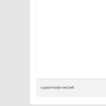
custom footer text left