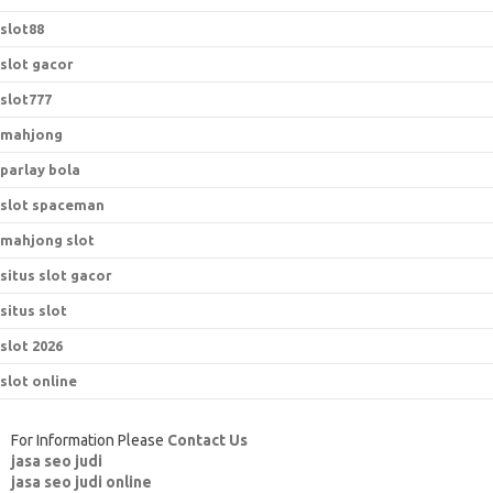
slot88
slot gacor
slot777
mahjong
parlay bola
slot spaceman
mahjong slot
situs slot gacor
situs slot
slot 2026
slot online
For Information Please
Contact Us
jasa seo judi
jasa seo judi online