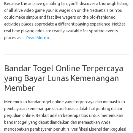
Because the an alive gambling fan, you’ll discover a thorough listing
of all alive video game your is wager on on the NetBet’s site. You
could make simple and fast live wagers on the old-fashioned
activities places appreciate a different playing experience. NetBet
real time playing odds are readily available for sporting events
places as…
Read More »
Bandar Togel Online Terpercaya
yang Bayar Lunas Kemenangan
Member
Menemukan bandar togel online yang terpercaya dan memastikan
pembayaran kemenangan secara lunas adalah hal penting dalam
perjudian online. Berikut adalah beberapa tips untuk menemukan
bandar togel yang dapat diandalkan dan memastikan Anda
mendapatkan pembayaran penuh: 1. Verifikasi Lisensi dan Regulasi