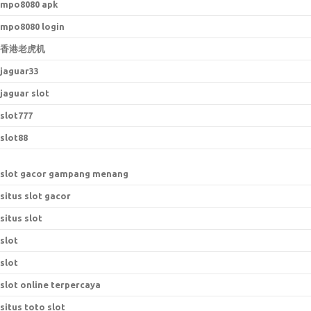
mpo8080 apk
mpo8080 login
香港老虎机
jaguar33
jaguar slot
slot777
slot88
slot gacor gampang menang
situs slot gacor
situs slot
slot
slot
slot online terpercaya
situs toto slot