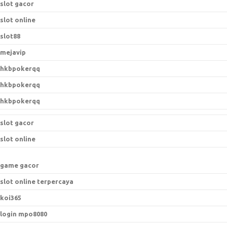
slot gacor
slot online
slot88
mejavip
hkbpokerqq
hkbpokerqq
hkbpokerqq
slot gacor
slot online
game gacor
slot online terpercaya
koi365
login mpo8080