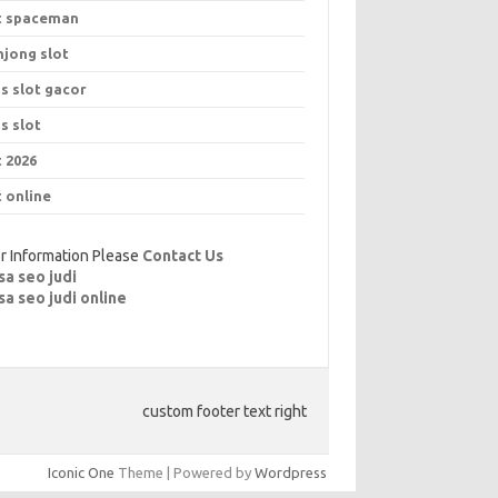
t spaceman
jong slot
us slot gacor
us slot
t 2026
t online
r Information Please
Contact Us
sa seo judi
sa seo judi online
custom footer text right
Iconic One
Theme | Powered by
Wordpress