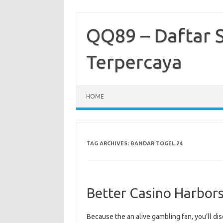
Skip
to
content
QQ89 – Daftar S
Terpercaya
HOME
TAG ARCHIVES:
BANDAR TOGEL 24
Better Casino Harbors
Because the an alive gambling fan, you’ll dis