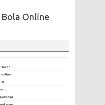
 Bola Online
t gacor
t online
t88
avip
bpokerqq
bpokerqq