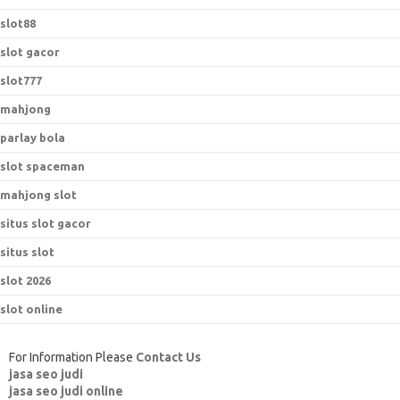
slot88
slot gacor
slot777
mahjong
parlay bola
slot spaceman
mahjong slot
situs slot gacor
situs slot
slot 2026
slot online
For Information Please
Contact Us
jasa seo judi
jasa seo judi online