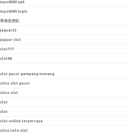
mpo8080 apk
mpo8080 login
香港老虎机
jaguar33
jaguar slot
slot777
slot88
slot gacor gampang menang
situs slot gacor
situs slot
slot
slot
slot online terpercaya
situs toto slot