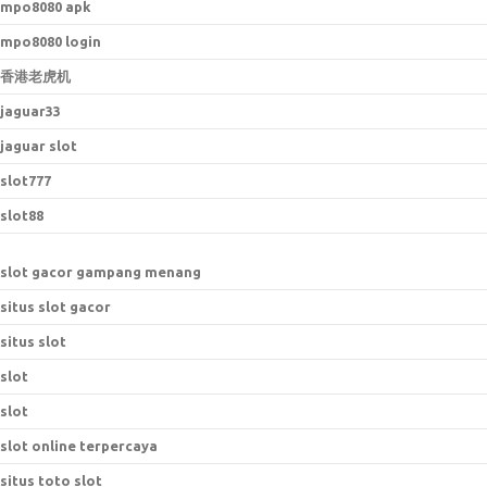
mpo8080 apk
mpo8080 login
香港老虎机
jaguar33
jaguar slot
slot777
slot88
slot gacor gampang menang
situs slot gacor
situs slot
slot
slot
slot online terpercaya
situs toto slot