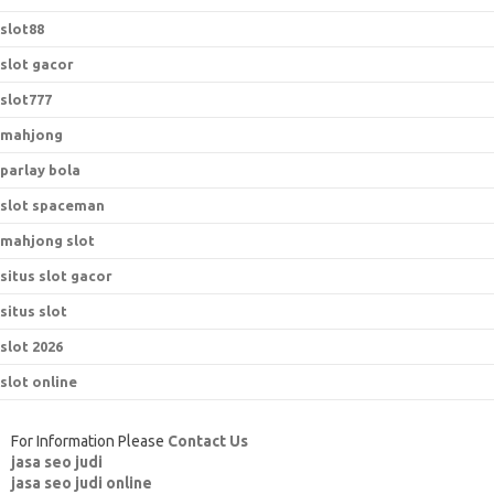
slot88
slot gacor
slot777
mahjong
parlay bola
slot spaceman
mahjong slot
situs slot gacor
situs slot
slot 2026
slot online
For Information Please
Contact Us
jasa seo judi
jasa seo judi online