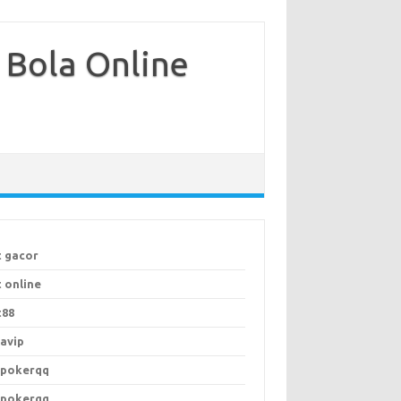
 Bola Online
t gacor
t online
t88
avip
bpokerqq
bpokerqq