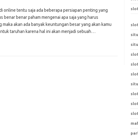
slo
 online tentu saja ada beberapa persiapan penting yang
arus benar benar paham mengenai apa saja yang harus
ng maka akan ada banyak keuntungan besar yang akan kamu
slo
ntuk taruhan karena hal ini akan menjadi sebuah…
sit
sit
slo
slo
slo
sit
slo
slo
slo
ma
par