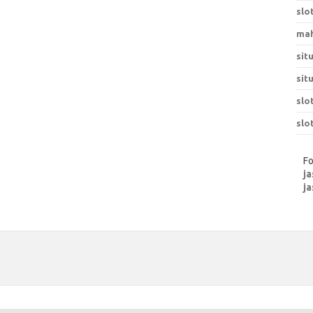
slo
mah
sit
sit
slo
slo
Fo
ja
ja