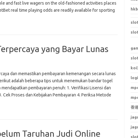
le and fast live wagers on the old-fashioned activities places
hk
tBet real time playing odds are readily available for sporting
slo
slo
Terpercaya yang Bayar Lunas
gam
slo
koi
rcaya dan memastikan pembayaran kemenangan secara lunas
log
 Berikut adalah beberapa tips untuk menemukan bandar togel
 mendapatkan pembayaran penuh: 1. Verifikasi Lisensi dan
mpo
 3. Cek Proses dan Kebijakan Pembayaran 4. Periksa Metode
mpo
香
jag
jag
belum Taruhan Judi Online
slo