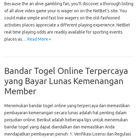
Because the an alive gambling fan, you’ll discover a thorough listing
of all alive video game your is wager on on the NetBet’s site. You
could make simple and fast live wagers on the old-fashioned
activities places appreciate a different playing experience. NetBet
real time playing odds are readily available for sporting events
places as…
Read More »
Bandar Togel Online Terpercaya
yang Bayar Lunas Kemenangan
Member
Menemukan bandar togel online yang terpercaya dan memastikan
pembayaran kemenangan secara lunas adalah hal penting dalam
perjudian online. Berikut adalah beberapa tips untuk menemukan
bandar togel yang dapat diandalkan dan memastikan Anda
mendapatkan pembayaran penuh: 1. Verifikasi Lisensi dan Regulasi