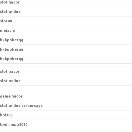
slot gacor
slot online
slot88
mejavip
hkbpokerqq
hkbpokerqq
hkbpokerqq
slot gacor
slot online
game gacor
slot online terpercaya
koi365
login mpo8080