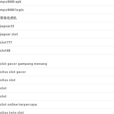
mpo8080 apk
mpo8080 login
香港老虎机
jaguar33
jaguar slot
slot777
slot88
slot gacor gampang menang
situs slot gacor
situs slot
slot
slot
slot online terpercaya
situs toto slot