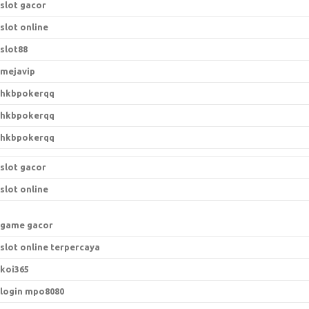
slot gacor
slot online
slot88
mejavip
hkbpokerqq
hkbpokerqq
hkbpokerqq
slot gacor
slot online
game gacor
slot online terpercaya
koi365
login mpo8080