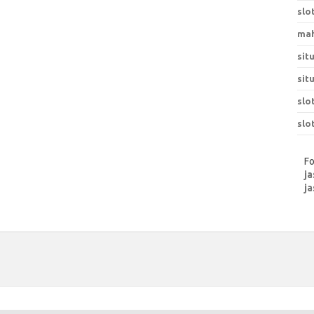
slo
mah
sit
sit
slo
slo
Fo
ja
ja