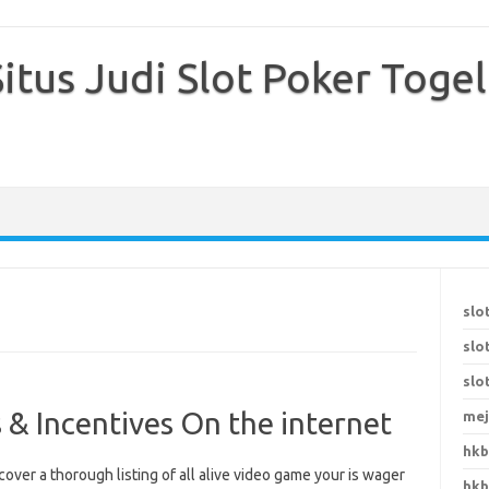
itus Judi Slot Poker Togel
slo
slo
slo
 & Incentives On the internet
mej
hk
cover a thorough listing of all alive video game your is wager
hk