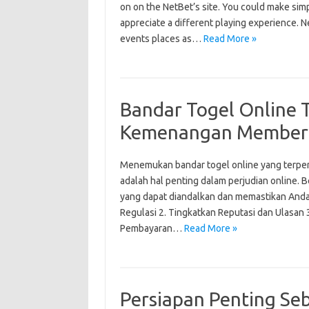
on on the NetBet’s site. You could make simp
appreciate a different playing experience. Ne
events places as…
Read More »
Bandar Togel Online 
Kemenangan Member
Menemukan bandar togel online yang terpe
adalah hal penting dalam perjudian online.
yang dapat diandalkan dan memastikan Anda
Regulasi 2. Tingkatkan Reputasi dan Ulasan
Pembayaran…
Read More »
Persiapan Penting Se