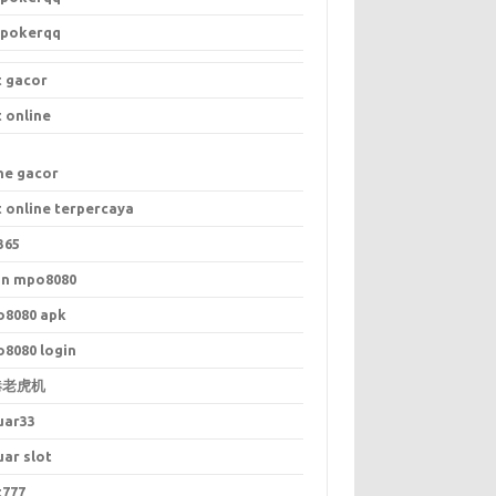
bpokerqq
t gacor
t online
e gacor
t online terpercaya
365
in mpo8080
8080 apk
8080 login
港老虎机
uar33
uar slot
t777