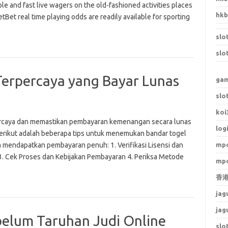
le and fast live wagers on the old-fashioned activities places
hk
tBet real time playing odds are readily available for sporting
slo
slo
Terpercaya yang Bayar Lunas
gam
slo
koi
rcaya dan memastikan pembayaran kemenangan secara lunas
log
 Berikut adalah beberapa tips untuk menemukan bandar togel
 mendapatkan pembayaran penuh: 1. Verifikasi Lisensi dan
mpo
 3. Cek Proses dan Kebijakan Pembayaran 4. Periksa Metode
mpo
香
jag
jag
belum Taruhan Judi Online
slo