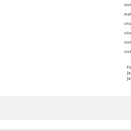
slo
mah
sit
sit
slo
slo
Fo
ja
ja