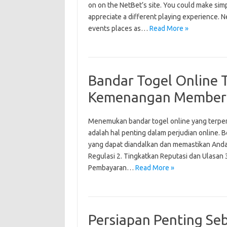
on on the NetBet’s site. You could make simp
appreciate a different playing experience. Ne
events places as…
Read More »
Bandar Togel Online 
Kemenangan Member
Menemukan bandar togel online yang terpe
adalah hal penting dalam perjudian online.
yang dapat diandalkan dan memastikan Anda
Regulasi 2. Tingkatkan Reputasi dan Ulasan
Pembayaran…
Read More »
Persiapan Penting Se