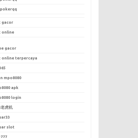
bpokerqq
t gacor
t online
e gacor
t online terpercaya
365
in mpo8080
8080 apk
8080 login
港老虎机
uar33
uar slot
t777