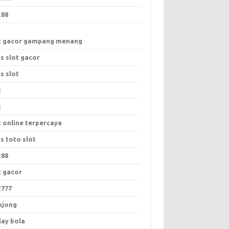
t88
t gacor gampang menang
us slot gacor
us slot
t
t
t online terpercaya
us toto slot
t88
t gacor
t777
hjong
lay bola