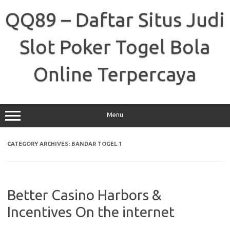
Skip
to
QQ89 – Daftar Situs Judi
content
Slot Poker Togel Bola
Online Terpercaya
Menu
CATEGORY ARCHIVES:
BANDAR TOGEL 1
Better Casino Harbors &
Incentives On the internet