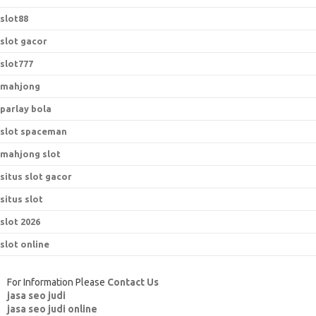
slot88
slot gacor
slot777
mahjong
parlay bola
slot spaceman
mahjong slot
situs slot gacor
situs slot
slot 2026
slot online
For Information Please
Contact Us
jasa seo judi
jasa seo judi online