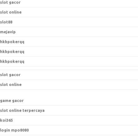
slot gacor
slot online
slot88
mejavip
hkbpokerqq
hkbpokerqq
hkbpokerqq
slot gacor
slot online
game gacor
slot online terpercaya
koi365
login mpo8080