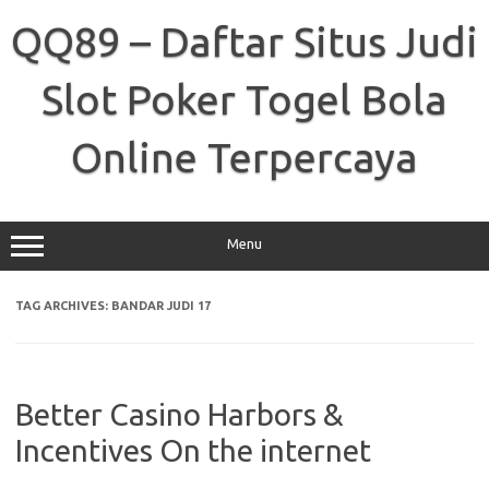
Skip
to
QQ89 – Daftar Situs Judi
content
Slot Poker Togel Bola
Online Terpercaya
Menu
TAG ARCHIVES:
BANDAR JUDI 17
Better Casino Harbors &
Incentives On the internet