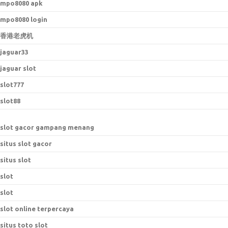
mpo8080 apk
mpo8080 login
香港老虎机
jaguar33
jaguar slot
slot777
slot88
slot gacor gampang menang
situs slot gacor
situs slot
slot
slot
slot online terpercaya
situs toto slot