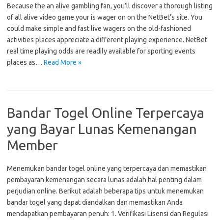
Because the an alive gambling fan, you’ll discover a thorough listing
of all alive video game your is wager on on the NetBet’s site. You
could make simple and fast live wagers on the old-fashioned
activities places appreciate a different playing experience. NetBet
real time playing odds are readily available for sporting events
places as…
Read More »
Bandar Togel Online Terpercaya
yang Bayar Lunas Kemenangan
Member
Menemukan bandar togel online yang terpercaya dan memastikan
pembayaran kemenangan secara lunas adalah hal penting dalam
perjudian online. Berikut adalah beberapa tips untuk menemukan
bandar togel yang dapat diandalkan dan memastikan Anda
mendapatkan pembayaran penuh: 1. Verifikasi Lisensi dan Regulasi