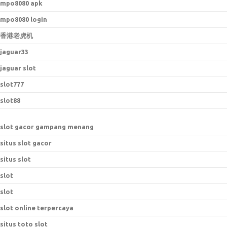
mpo8080 apk
mpo8080 login
香港老虎机
jaguar33
jaguar slot
slot777
slot88
slot gacor gampang menang
situs slot gacor
situs slot
slot
slot
slot online terpercaya
situs toto slot