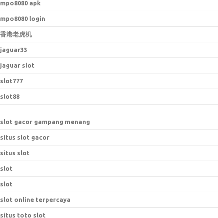
mpo8080 apk
mpo8080 login
香港老虎机
jaguar33
jaguar slot
slot777
slot88
slot gacor gampang menang
situs slot gacor
situs slot
slot
slot
slot online terpercaya
situs toto slot