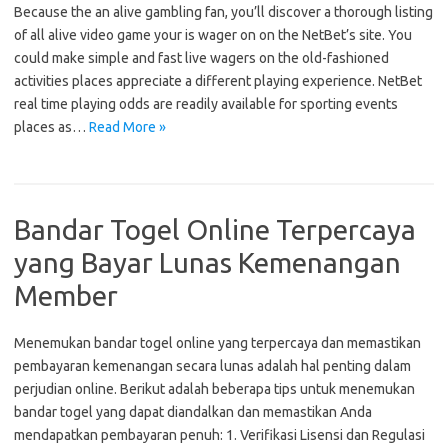
Because the an alive gambling fan, you’ll discover a thorough listing
of all alive video game your is wager on on the NetBet’s site. You
could make simple and fast live wagers on the old-fashioned
activities places appreciate a different playing experience. NetBet
real time playing odds are readily available for sporting events
places as…
Read More »
Bandar Togel Online Terpercaya
yang Bayar Lunas Kemenangan
Member
Menemukan bandar togel online yang terpercaya dan memastikan
pembayaran kemenangan secara lunas adalah hal penting dalam
perjudian online. Berikut adalah beberapa tips untuk menemukan
bandar togel yang dapat diandalkan dan memastikan Anda
mendapatkan pembayaran penuh: 1. Verifikasi Lisensi dan Regulasi