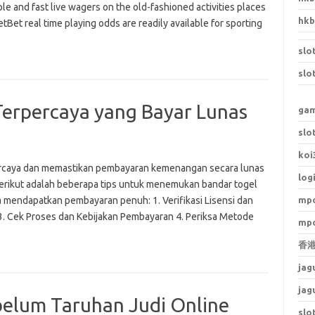
le and fast live wagers on the old-fashioned activities places
hk
tBet real time playing odds are readily available for sporting
slo
slo
Terpercaya yang Bayar Lunas
gam
slo
koi
rcaya dan memastikan pembayaran kemenangan secara lunas
log
 Berikut adalah beberapa tips untuk menemukan bandar togel
 mendapatkan pembayaran penuh: 1. Verifikasi Lisensi dan
mpo
 3. Cek Proses dan Kebijakan Pembayaran 4. Periksa Metode
mpo
香
jag
jag
belum Taruhan Judi Online
slo