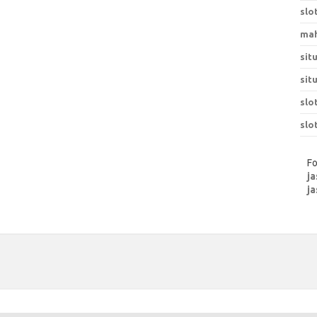
slo
mah
sit
sit
slo
slo
Fo
ja
ja