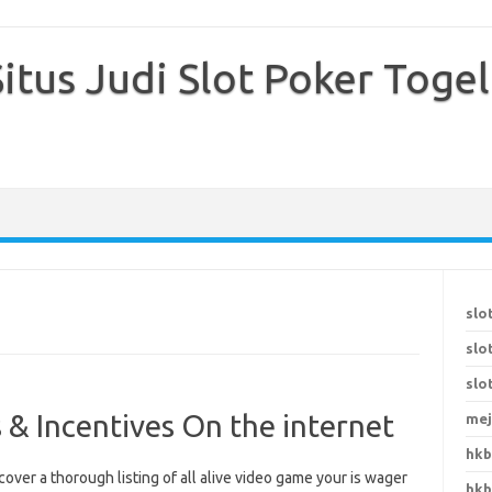
itus Judi Slot Poker Togel
slo
slo
slo
 & Incentives On the internet
mej
hk
cover a thorough listing of all alive video game your is wager
hk