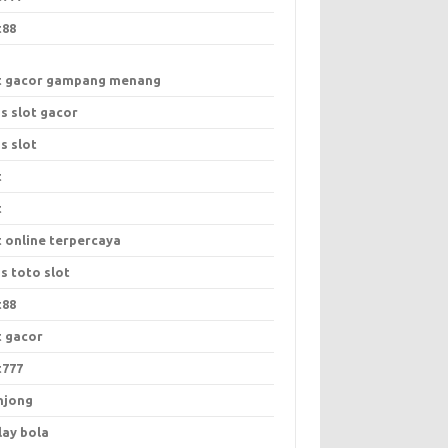
t88
t gacor gampang menang
us slot gacor
us slot
t
t
t online terpercaya
us toto slot
t88
t gacor
t777
hjong
lay bola